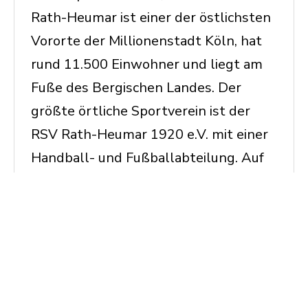
Rath-Heumar ist einer der östlichsten
Vororte der Millionenstadt Köln, hat
rund 11.500 Einwohner und liegt am
Fuße des Bergischen Landes. Der
größte örtliche Sportverein ist der
RSV Rath-Heumar 1920 e.V. mit einer
Handball- und Fußballabteilung. Auf
dessen Homepage möchte ich Sie
recht herzlich begrüßen und danke
Ihnen für Ihr Interesse an unserem
Online-Auftritt.
Wie bereits erwähnt, ist der RSV Rath-
Heumar ein Mehrspartenverein, bei dem der