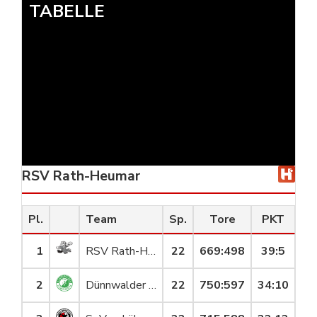
TABELLE
RSV Rath-Heumar
Pl.
Team
Sp.
Tore
PKT
1
RSV Rath-Heumar
22
669
:
498
39:5
2
Dünnwalder TV
22
750
:
597
34:10