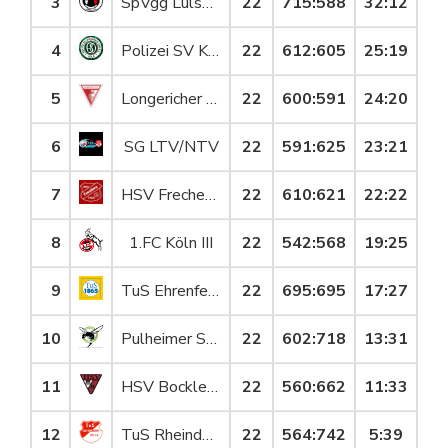
3
SpVgg Lülsdorf-Ranzel
22
715
:
588
32:12
4
Polizei SV Köln IV
22
612
:
605
25:19
5
Longericher SC IV
22
600
:
591
24:20
6
SG LTV/NTV
22
591
:
625
23:21
7
HSV Frechen III
22
610
:
621
22:22
8
1.FC Köln III
22
542
:
568
19:25
9
TuS Ehrenfeld 65 III
22
695
:
695
17:27
10
Pulheimer SC III
22
602
:
718
13:31
11
HSV Bocklemünd II
22
560
:
662
11:33
12
TuS Rheindorf II
22
564
:
742
5:39